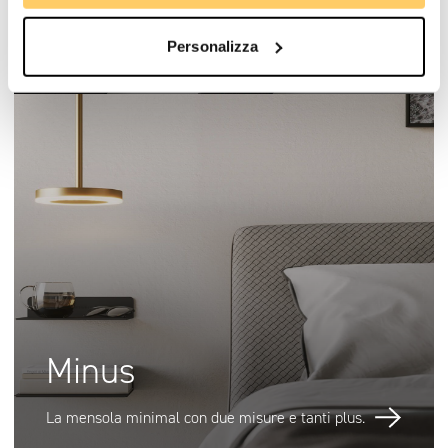
Watch
Personalizza
L’icona da indossare, con cassa in alluminio.
Minus
La mensola minimal con due misure e tanti plus.